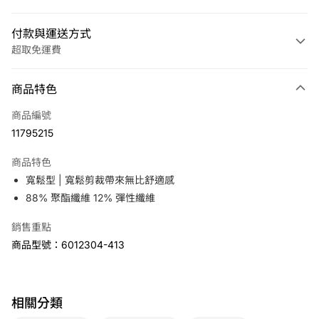
付款與運送方式
超取免運費
付款方式
商品特色
信用卡一次付款
商品編號
LINE Pay
11795215
Apple Pay
商品特色
悠遊付
寬鬆型 | 寬鬆剪裁帶來無比舒適感
88% 聚酯纖維 12% 彈性纖維
運送方式
銷售重點
7-11取貨(快速到店)
商品型號：6012304-413
免運費
宅配
免運費
相關分類