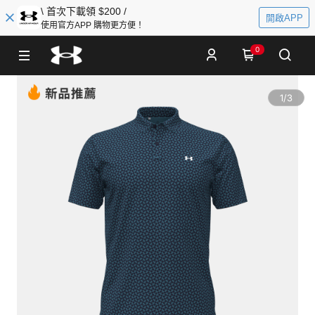
\ 首次下載領 $200 /
開啟APP
使用官方APP 購物更方便！
0
1
/
3