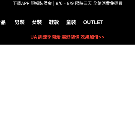
下載APP 現領裝備金 | 8/6 - 8/9 限時三天 全館消費免運費
新品
男裝
女裝
鞋款
童裝
OUTLET
UA 訓練季開始 選好裝備 效果加倍>>