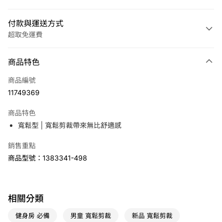
付款與運送方式
超取免運費
付款方式
商品特色
信用卡一次付款
商品編號
LINE Pay
11749369
Apple Pay
商品特色
悠遊付
寬鬆型 | 寬鬆剪裁帶來無比舒適感
銷售重點
運送方式
商品型號：1383341-498
7-11取貨(快速到店)
免運費
宅配
相關分類
免運費
健身房 必備
男童 寬鬆剪裁
新品 寬鬆剪裁