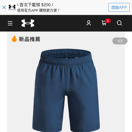
\ 首次下載領 $200 /
開啟APP
使用官方APP 購物更方便！
0
1
/
3