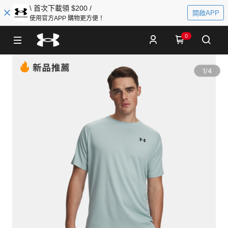
\ 首次下載領 $200 /
開啟APP
使用官方APP 購物更方便！
0
1
/
4