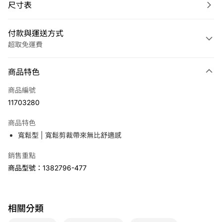
尺寸表
付款與運送方式
超取免運費
付款方式
商品特色
信用卡一次付款
商品編號
LINE Pay
11703280
Apple Pay
商品特色
悠遊付
寬鬆型 | 寬鬆剪裁帶來無比舒適感
銷售重點
運送方式
商品型號：1382796-477
7-11取貨(快速到店)
免運費
宅配
相關分類
免運費