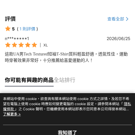
評價
查看全部
5
(
1
則評價
)
n********1
2026/06/25
|
XL
這款UA男Tech Textured短袖T-Shirt質料輕盈舒適，透氣性佳，運動
時穿著效果非常好，十分推薦給喜愛運動的人！
你可能有興趣的商品
全站排行
本網站中使用 cookie，欲查詢有關本網站使用 cookie 方式之詳情，及若您不希
熱門標籤
望在電腦上使用 cookie 時應如何變更電腦的 cookie 設定，請參閱本網站「
隱私
權條款
」之 Cookie 聲明。您繼續使用本網站即表示您同意本公司得按本網站使
用條款之 Cookie 聲明使用 cookie。
了解更多 >
我知道了