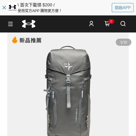
\ 首次下載領 $200 /
開啟APP
使用官方APP 購物更方便！
0
1
/
10