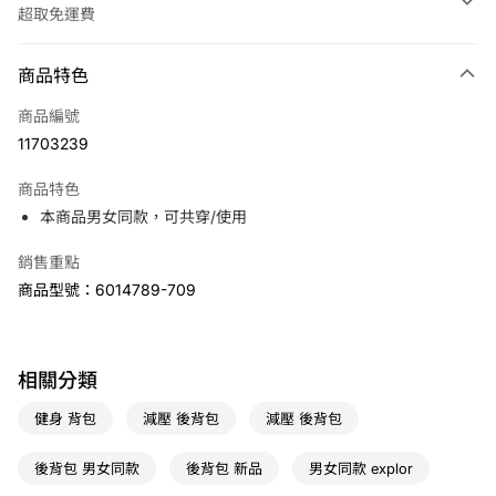
超取免運費
付款方式
商品特色
信用卡一次付款
商品編號
LINE Pay
11703239
Apple Pay
商品特色
悠遊付
本商品男女同款，可共穿/使用
銷售重點
運送方式
商品型號：6014789-709
7-11取貨(快速到店)
免運費
宅配
相關分類
免運費
健身 背包
減壓 後背包
減壓 後背包
後背包 男女同款
後背包 新品
男女同款 explor