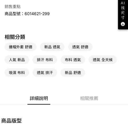
7-11取貨(快速到店)
AI
銷售重點
找
免運費
尺
商品型號：6014621-299
寸
宅配
免運費
相關分類
連帽外套 舒適
新品 透氣
透氣 舒適
人氣 新品
排汗 布料
布料 透氣
透氣 全天候
吸濕 布料
透氣 排汗
新品 舒適
詳細說明
相關推薦
商品版型