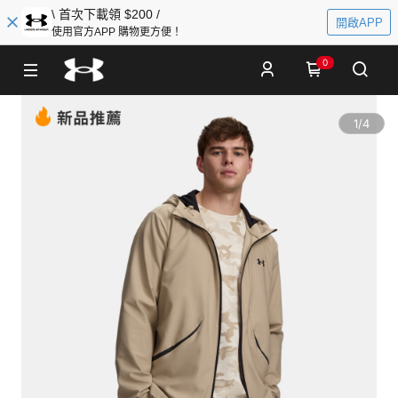
\ 首次下載領 $200 /
開啟APP
使用官方APP 購物更方便！
0
1
/
4