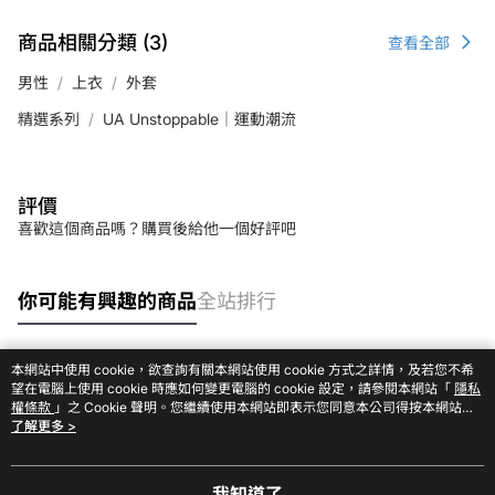
商品相關分類 (3)
查看全部
男性
上衣
外套
精選系列
UA Unstoppable｜運動潮流
評價
喜歡這個商品嗎？購買後給他一個好評吧
你可能有興趣的商品
全站排行
本網站中使用 cookie，欲查詢有關本網站使用 cookie 方式之詳情，及若您不希
熱門標籤
望在電腦上使用 cookie 時應如何變更電腦的 cookie 設定，請參閱本網站「
隱私
權條款
」之 Cookie 聲明。您繼續使用本網站即表示您同意本公司得按本網站使
用條款之 Cookie 聲明使用 cookie。
了解更多 >
我知道了