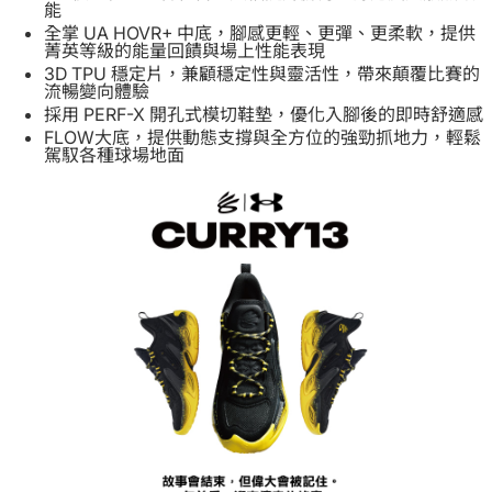
能
全掌 UA HOVR+ 中底，腳感更輕、更彈、更柔軟，提供
菁英等級的能量回饋與場上性能表現
3D TPU 穩定片，兼顧穩定性與靈活性，帶來顛覆比賽的
流暢變向體驗
採用 PERF-X 開孔式模切鞋墊，優化入腳後的即時舒適感
FLOW大底，提供動態支撐與全方位的強勁抓地力，輕鬆
駕馭各種球場地面