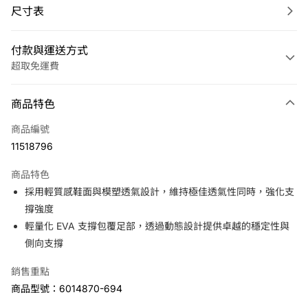
尺寸表
付款與運送方式
超取免運費
付款方式
商品特色
信用卡一次付款
商品編號
LINE Pay
11518796
Apple Pay
商品特色
悠遊付
採用輕質感鞋面與模塑透氣設計，維持極佳透氣性同時，強化支
撐強度
運送方式
輕量化 EVA 支撐包覆足部，透過動態設計提供卓越的穩定性與
側向支撐
7-11取貨(快速到店)
免運費
銷售重點
宅配
商品型號：6014870-694
免運費