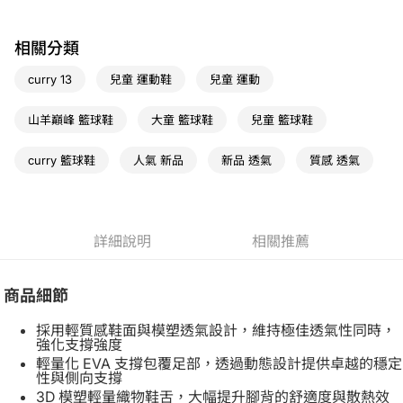
相關分類
curry 13
兒童 運動鞋
兒童 運動
山羊巔峰 籃球鞋
大童 籃球鞋
兒童 籃球鞋
curry 籃球鞋
人氣 新品
新品 透氣
質感 透氣
詳細說明
相關推薦
商品細節
採用輕質感鞋面與模塑透氣設計，維持極佳透氣性同時，
強化支撐強度
輕量化 EVA 支撐包覆足部，透過動態設計提供卓越的穩定
性與側向支撐
3D 模塑輕量織物鞋舌，大幅提升腳背的舒適度與散熱效