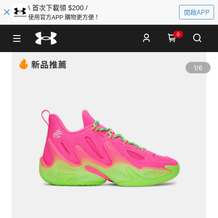
\ 首次下載領 $200 /
開啟APP
使用官方APP 購物更方便！
0
1
/
6