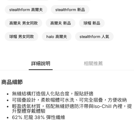
stealthform 高爾夫
stealthform 新品
高爾夫 男女同款
高爾夫 新品
球帽 新品
球帽 男女同款
halo 高爾夫
stealthform 人氣
詳細說明
相關推薦
商品細節
無縫結構打造個人化貼合度，服貼舒適
可摺疊設計，柔軟帽體可水洗、可完全摺疊，方便收納
輕盈透氣材質，搭配無縫舒適防汗帶與Iso-Chill 內裡，提
升整體穿戴體驗
62% 尼龍 38% 彈性纖維