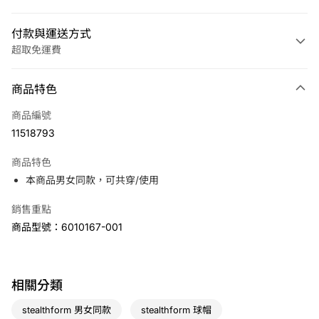
付款與運送方式
超取免運費
付款方式
商品特色
信用卡一次付款
商品編號
LINE Pay
11518793
Apple Pay
商品特色
悠遊付
本商品男女同款，可共穿/使用
銷售重點
運送方式
商品型號：6010167-001
7-11取貨(快速到店)
免運費
宅配
相關分類
免運費
stealthform 男女同款
stealthform 球帽