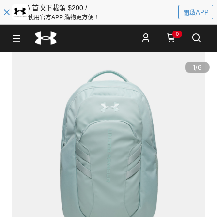
\ 首次下載領 $200 /
開啟APP
使用官方APP 購物更方便！
0
1
/
6