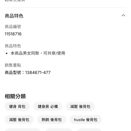
付款方式
商品特色
信用卡一次付款
商品編號
LINE Pay
11518716
Apple Pay
商品特色
悠遊付
本商品男女同款，可共穿/使用
銷售重點
運送方式
商品型號：1384671-477
7-11取貨(快速到店)
免運費
宅配
相關分類
免運費
健身 背包
健身房 必備
減壓 後背包
減壓 後背包
熱銷 後背包
hustle 後背包