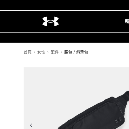
首頁
女性
配件
腰包 / 斜背包