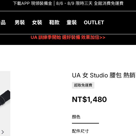
下載APP 現領裝備金 | 8/6 - 8/9 限時三天 全館消費免運費
新品
男裝
女裝
鞋款
童裝
OUTLET
UA 訓練季開始 選好裝備 效果加倍>>
UA 女 Studio 腰包 熱
超取免運費
NT$1,480
顏色
配件尺寸