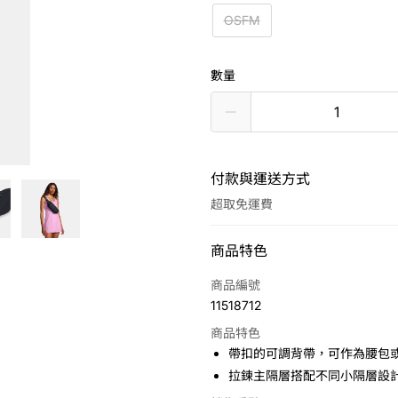
OSFM
數量
付款與運送方式
超取免運費
付款方式
商品特色
信用卡一次付款
商品編號
11518712
LINE Pay
商品特色
Apple Pay
帶扣的可調背帶，可作為腰包
拉鍊主隔層搭配不同小隔層設
悠遊付