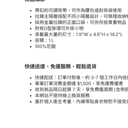
帶扣的可調背帶，可作為腰包或斜背袋使用
拉鍊主隔層搭配不同小隔層設計，可條理收納
採用金屬拉鍊的正面口袋，可供存放貴重物品
附有D型掛環可外掛小物
承載最大量的尺寸：1.9"W x 4.9"H x 14.2"L
容積：1 L
100%尼龍
快速送達、免運服務、輕鬆退貨
快速配送：訂單付款後，約 3-7 個工作日內送
單筆訂單消費金額達 $1,500，享免運費優惠
收到商品隔日起算 7 天，享免費鑑賞期 (含
本網站不提供線上換貨服務
基於個人衛生考量，內褲等貼身衣物恕不接受