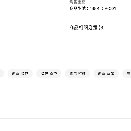
銷售重點
商品型號：1384459-001
運送方式
7-11取貨(快速到店)
商品相關分類 (3)
免運費
女性
配件
腰包 / 斜背包
宅配
特賣商品
免運費
運動類型
休閒
斜背 腰包
腰包 背帶
腰包 拉鍊
斜背 背帶
隔