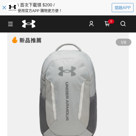
\ 首次下載領 $200 /
開啟APP
使用官方APP 購物更方便！
0
1
/
6