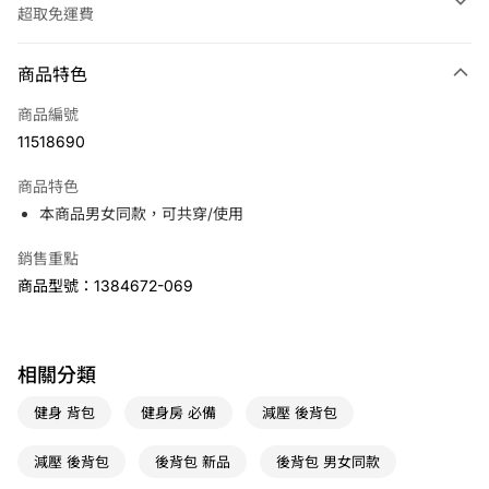
超取免運費
付款方式
商品特色
信用卡一次付款
商品編號
LINE Pay
11518690
Apple Pay
商品特色
悠遊付
本商品男女同款，可共穿/使用
銷售重點
運送方式
商品型號：1384672-069
7-11取貨(快速到店)
免運費
宅配
相關分類
免運費
健身 背包
健身房 必備
減壓 後背包
減壓 後背包
後背包 新品
後背包 男女同款