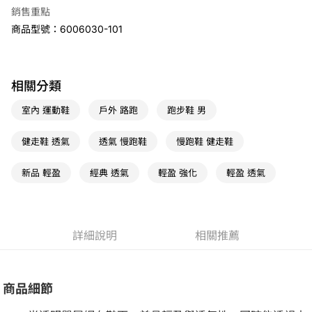
7-11取貨(快速到店)
銷售重點
免運費
商品型號：6006030-101
宅配
免運費
相關分類
室內 運動鞋
戶外 路跑
跑步鞋 男
健走鞋 透氣
透氣 慢跑鞋
慢跑鞋 健走鞋
新品 輕盈
經典 透氣
輕盈 強化
輕盈 透氣
詳細說明
相關推薦
商品細節