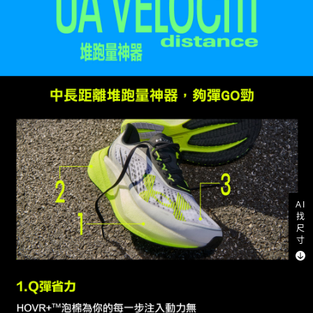
AI
找
尺
寸