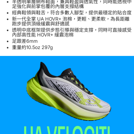
半透明單層網布鞋面，兼具輕盈與透氣性，同時能透視中
足強化與前掌包覆的內層支撐結構
經典鞋領與鞋舌，符合多數人腳型，提供最穩定的貼合度
新一代全掌 UA HOVR+ 泡棉，更輕、更柔軟，為長距離
跑步提供頂級緩震與舒適感
透明中底框架提供步態引導與穩定支撐，同時可直接感受
內部高性能 HOVR+ 緩震泡棉
足跟差6mm
重量約10.5oz 297g