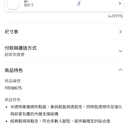
AI
找尺寸
尺寸表
付款與運送方式
超取免運費
付款方式
商品特色
信用卡一次付款
商品編號
LINE Pay
11518675
Apple Pay
商品特色
悠遊付
半透明單層網布鞋面，兼具輕盈與透氣性，同時能透視中足強化
與前掌包覆的內層支撐結構
運送方式
經典鞋領與鞋舌，符合多數人腳型，提供最穩定的貼合度