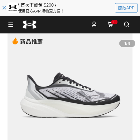
\ 首次下載領 $200 /
開啟APP
使用官方APP 購物更方便！
0
1
/
6