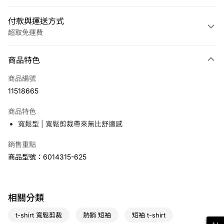
付款與運送方式
超取免運費
付款方式
商品特色
信用卡一次付款
商品編號
LINE Pay
11518665
Apple Pay
商品特色
悠遊付
寬鬆型 | 寬鬆剪裁帶來無比舒適感
銷售重點
運送方式
商品型號：6014315-625
7-11取貨(快速到店)
免運費
宅配
相關分類
免運費
t-shirt 寬鬆剪裁
熱銷 短袖
短袖 t-shirt