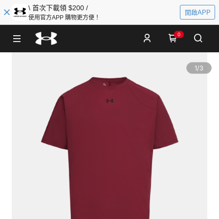
\ 首次下載領 $200 /
開啟APP
使用官方APP 購物更方便！
0
1
/
3