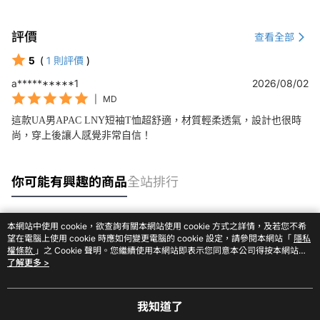
評價
查看全部
5
(
1
則評價
)
a**********1
2026/08/02
|
MD
這款UA男APAC LNY短袖T恤超舒適，材質輕柔透氣，設計也很時
尚，穿上後讓人感覺非常自信！
你可能有興趣的商品
全站排行
本網站中使用 cookie，欲查詢有關本網站使用 cookie 方式之詳情，及若您不希
熱門標籤
望在電腦上使用 cookie 時應如何變更電腦的 cookie 設定，請參閱本網站「
隱私
權條款
」之 Cookie 聲明。您繼續使用本網站即表示您同意本公司得按本網站使
用條款之 Cookie 聲明使用 cookie。
了解更多 >
我知道了