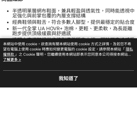
半透明單層網布鞋面，兼具輕盈與透氣性，同時能透視中
足強化與前掌包覆的內層支撐結構
經典鞋領與鞋舌，符合多數人腳型，提供最穩定的貼合度
新一代全掌 UA HOVR+ 泡棉，更輕、更柔軟，為長距離
跑步提供頂級緩震與舒適感
透明中底框架提供步態引導與穩定支撐，同時可直接感受
本網站中使用 cookie，欲查詢有關本網站使用 cookie 方式之詳情，及若您不希
內部高性能 HOVR+ 緩震泡棉
望在電腦上使用 cookie 時應如何變更電腦的 cookie 設定，請參閱本網站「
隱私
足跟差6mm
權條款
」之 Cookie 聲明。您繼續使用本網站即表示您同意本公司得按本網站使
重量約8.6oz 243g
用條款之 Cookie 聲明使用 cookie。
了解更多 >
我知道了