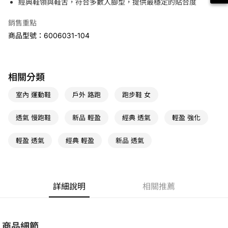
經典鞋領與鞋舌，符合多數人腳型，提供最穩定的貼合度
7-11取貨(快速到店)
銷售重點
免運費
商品型號：6006031-104
宅配
免運費
相關分類
室內 運動鞋
戶外 路跑
跑步鞋 女
透氣 慢跑鞋
新品 輕盈
經典 透氣
輕盈 強化
輕盈 透氣
經典 輕盈
新品 透氣
詳細說明
相關推薦
商品細節