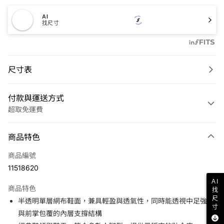
AI
找尺寸
尺寸表
付款與運送方式
超取免運費
付款方式
商品特色
信用卡一次付款
商品編號
LINE Pay
11518620
Apple Pay
AI
商品特色
找
悠遊付
尺
半透明單層網布鞋面，兼具輕盈與透氣性，同時能透視中足強化
寸
與前掌包覆的內層支撐結構
運送方式