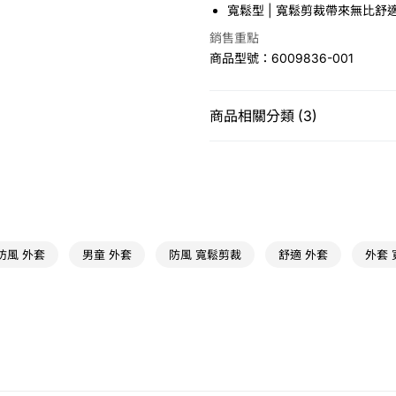
Apple Pay
寬鬆型 | 寬鬆剪裁帶來無比舒
悠遊付
銷售重點
商品型號：6009836-001
運送方式
商品相關分類 (3)
7-11取貨(快速到店)
童裝
男童
上衣
免運費
特賣商品
宅配
免運費
運動類型
休閒
防風 外套
男童 外套
防風 寬鬆剪裁
舒適 外套
外套