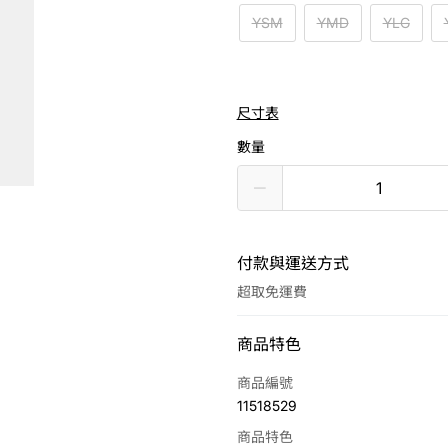
YSM
YMD
YLG
尺寸表
數量
付款與運送方式
超取免運費
付款方式
商品特色
信用卡一次付款
商品編號
11518529
LINE Pay
商品特色