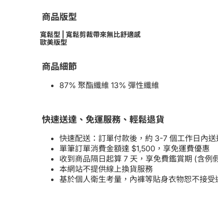
商品版型
寬鬆型 | 寬鬆剪裁帶來無比舒適感
歐美版型
商品細節
87% 聚酯纖維 13% 彈性纖維
快速送達、免運服務、輕鬆退貨
快速配送：訂單付款後，約 3-7 個工作日內送
單筆訂單消費金額達 $1,500，享免運費優惠
收到商品隔日起算 7 天，享免費鑑賞期 (含
本網站不提供線上換貨服務
基於個人衛生考量，內褲等貼身衣物恕不接受