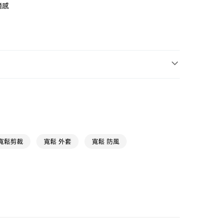
適感
 寬鬆剪裁
寬鬆 外套
寬鬆 防風