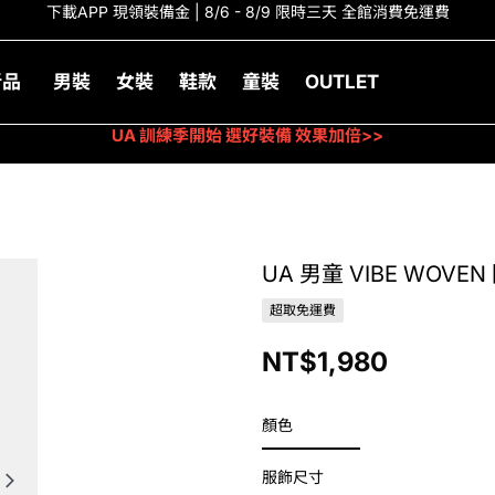
下載APP 現領裝備金 | 8/6 - 8/9 限時三天 全館消費免運費
新品
男裝
女裝
鞋款
童裝
OUTLET
UA 訓練季開始 選好裝備 效果加倍>>
UA 男童 VIBE WOV
超取免運費
NT$1,980
顏色
服飾尺寸