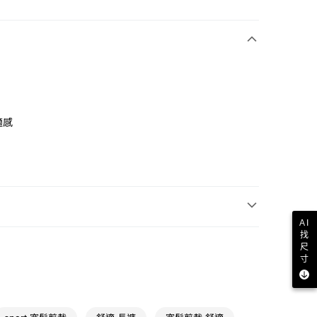
適感
AI
找
尺
寸