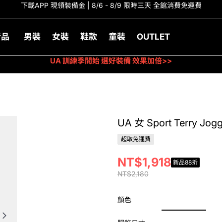
下載APP 現領裝備金 | 8/6 - 8/9 限時三天 全館消費免運費
新品
男裝
女裝
鞋款
童裝
OUTLET
UA 訓練季開始 選好裝備 效果加倍>>
UA 女 Sport Terry 
超取免運費
NT$1,918
新品88折
NT$2,180
顏色