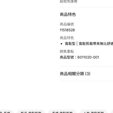
超取免運費
付款方式
商品特色
信用卡一次付款
商品編號
11518528
LINE Pay
商品特色
Apple Pay
寬鬆型 | 寬鬆剪裁帶來無比舒
悠遊付
銷售重點
商品型號：6011020-001
運送方式
商品相關分類 (3)
7-11取貨(快速到店)
女性
下身
長褲
免運費
運動類型
休閒
宅配
免運費
新品
女裝