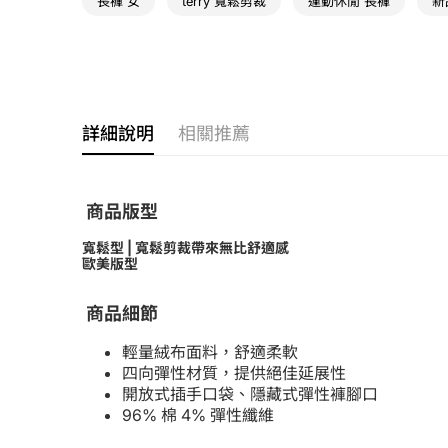
長褲 女
terry 寬鬆剪裁
運動休閒 長褲
新
詳細說明
相關推薦
商品版型
寬鬆型 | 寬鬆剪裁帶來無比舒適感
歐美版型
商品細節
輕量絨布面料，舒適柔軟
四向彈性材質，提供絕佳延展性
開放式插手口袋、隱藏式彈性褲腳口
96% 棉 4% 彈性纖維