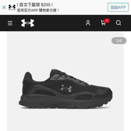
\ 首次下載領 $200 /
開啟APP
使用官方APP 購物更方便！
0
1
/
6