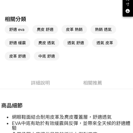
寸
宅配
免運費
相關分類
舒適 eva
麂皮 舒適
皮革 熱銷
熱銷 透氣
舒適 緩震
麂皮 透氣
透氣 舒適
透氣 皮革
皮革 舒適
中底 舒適
詳細說明
相關推薦
商品細節
網眼鞋面結合耐用皮革及麂皮覆蓋層，舒適透氣
EVA中底有助於有效緩震與反彈，並帶來全天候的舒適體
驗