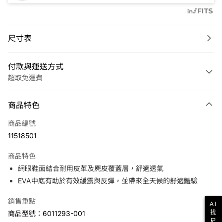
尺寸表
付款與運送方式
超取免運費
付款方式
商品特色
信用卡一次付款
商品編號
LINE Pay
11518501
Apple Pay
商品特色
悠遊付
網眼鞋面結合耐用皮革及麂皮覆蓋層，舒適透氣
EVA中底有助於有效緩震與反彈，並帶來全天候的舒適體驗
運送方式
銷售重點
AI
7-11取貨(快速到店)
找
商品型號：6011293-001
免運費
尺