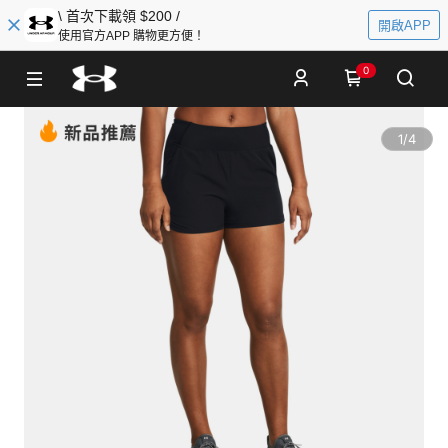
\ 首次下載領 $200 /
開啟APP
使用官方APP 購物更方便！
0
1
/
4