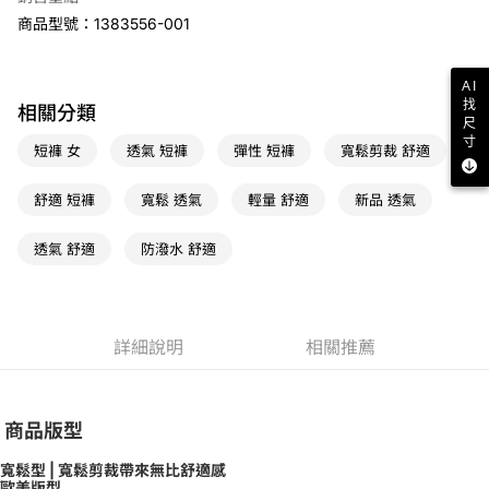
免運費
商品型號：1383556-001
宅配
免運費
AI
找
相關分類
尺
寸
短褲 女
透氣 短褲
彈性 短褲
寬鬆剪裁 舒適
舒適 短褲
寬鬆 透氣
輕量 舒適
新品 透氣
透氣 舒適
防潑水 舒適
詳細說明
相關推薦
商品版型
寬鬆型 | 寬鬆剪裁帶來無比舒適感
歐美版型