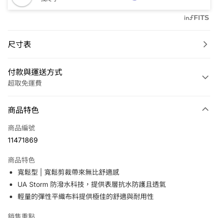
尺寸表
付款與運送方式
超取免運費
付款方式
商品特色
信用卡一次付款
商品編號
LINE Pay
11471869
Apple Pay
商品特色
悠遊付
寬鬆型 | 寬鬆剪裁帶來無比舒適感
UA Storm 防潑水科技，提供表層抗水防護且透氣
運送方式
輕量的彈性平織布料提供極佳的舒適與耐用性
7-11取貨(快速到店)
銷售重點