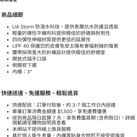
商品細節
UA Storm 防潑水科技，提供表層抗水防護且透氣
輕量的彈性平織布料提供極佳的舒適與耐用性
四向彈性伸縮材質提供更佳的延展性
UPF 40 保護您的皮膚免受太陽有害幅射線的傷害
腰帶採用寬大的針織設計提供極佳的舒適度
開放式插手口袋
側開衩下擺
內縫：3“
快速送達、免運服務、輕鬆退貨
快速配送：訂單付款後，約 3-7 個工作日內送達
單筆訂單消費金額達 $1,500，享免運費優惠
收到商品隔日起算 7 天，享免費鑑賞期 (含例假日)，詳細
規範請至購物說明頁查看
本網站不提供線上換貨服務
基於個人衛生考量，內褲等貼身衣物恕不接受退換貨