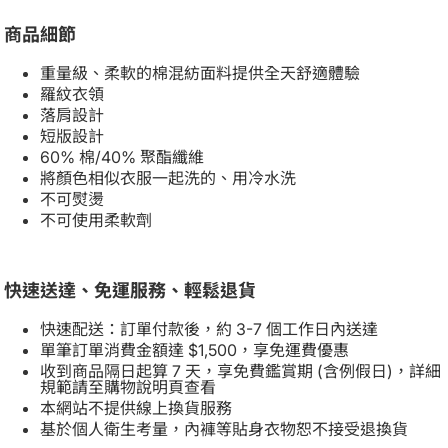
商品細節
重量級、柔軟的棉混紡面料提供全天舒適體驗
羅紋衣領
落肩設計
短版設計
60% 棉/40% 聚酯纖維
將顏色相似衣服一起洗的、用冷水洗
不可熨燙
不可使用柔軟劑
快速送達、免運服務、輕鬆退貨
快速配送：訂單付款後，約 3-7 個工作日內送達
單筆訂單消費金額達 $1,500，享免運費優惠
收到商品隔日起算 7 天，享免費鑑賞期 (含例假日)，詳細
規範請至購物說明頁查看
本網站不提供線上換貨服務
基於個人衛生考量，內褲等貼身衣物恕不接受退換貨