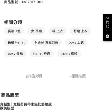
商品型號：1387017-001
宅配
免運費
AI
相關分類
找
尺
寸
長袖 T恤
女 長袖
棉 上衣
舒適 上衣
長袖 t-shirt
t-shirt 寬鬆剪裁
boxy 上衣
boxy 長袖
t-shirt 舒適
t-shirt 衣領
詳細說明
相關推薦
商品版型
寬鬆型 | 寬鬆剪裁帶來無比舒適感
歐美版型