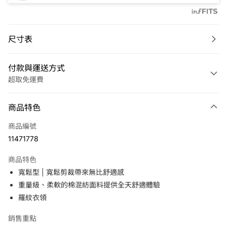
尺寸表
付款與運送方式
超取免運費
付款方式
商品特色
信用卡一次付款
商品編號
LINE Pay
11471778
Apple Pay
商品特色
悠遊付
寬鬆型 | 寬鬆剪裁帶來無比舒適感
重量級、柔軟的棉混紡面料提供全天舒適體驗
運送方式
羅紋衣領
7-11取貨(快速到店)
銷售重點
免運費