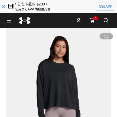
\ 首次下載領 $200 /
開啟APP
使用官方APP 購物更方便！
0
1
/
5