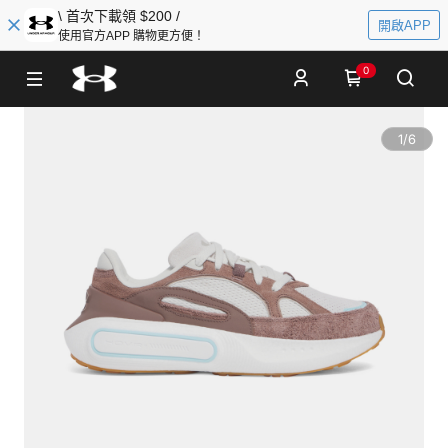
\ 首次下載領 $200 /
開啟APP
使用官方APP 購物更方便！
0
1
/
6