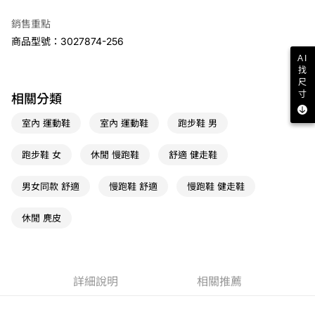
免運費
銷售重點
宅配
商品型號：3027874-256
AI
免運費
找
尺
寸
相關分類
室內 運動鞋
室內 運動鞋
跑步鞋 男
跑步鞋 女
休閒 慢跑鞋
舒適 健走鞋
男女同款 舒適
慢跑鞋 舒適
慢跑鞋 健走鞋
休閒 麂皮
詳細說明
相關推薦