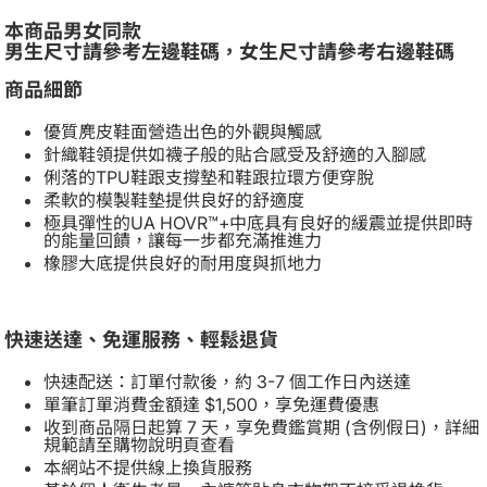
本商品男女同款
男生尺寸請參考左邊鞋碼，女生尺寸請參考右邊鞋碼
商品細節
優質麂皮鞋面營造出色的外觀與觸感
針織鞋領提供如襪子般的貼合感受及舒適的入腳感
俐落的TPU鞋跟支撐墊和鞋跟拉環方便穿脫
柔軟的模製鞋墊提供良好的舒適度
極具彈性的UA HOVR™+中底具有良好的緩震並提供即時
的能量回饋，讓每一步都充滿推進力
橡膠大底提供良好的耐用度與抓地力
快速送達、免運服務、輕鬆退貨
快速配送：訂單付款後，約 3-7 個工作日內送達
單筆訂單消費金額達 $1,500，享免運費優惠
收到商品隔日起算 7 天，享免費鑑賞期 (含例假日)，詳細
規範請至購物說明頁查看
本網站不提供線上換貨服務