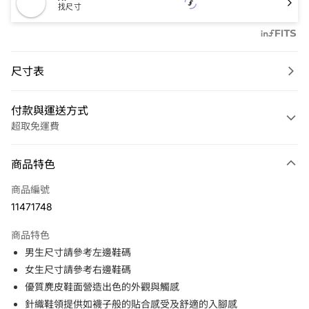
找尺寸
尺寸表
付款與運送方式
超取免運費
付款方式
商品特色
信用卡一次付款
商品編號
LINE Pay
11471748
Apple Pay
商品特色
悠遊付
男生尺寸請參考左邊鞋碼
女生尺寸請參考右邊鞋碼
運送方式
優質麂皮鞋面營造出色的外觀與觸感
針織鞋領提供如襪子般的貼合感受及舒適的入腳感
7-11取貨(快速到店)