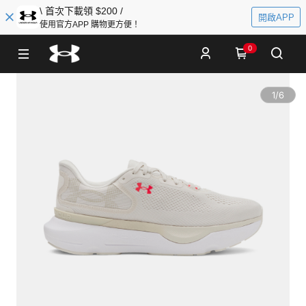
\ 首次下載領 $200 /
開啟APP
使用官方APP 購物更方便！
0
1
/
6