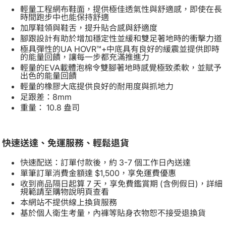
輕量工程網布鞋面，提供極佳透氣性與舒適感，即使在長
時間跑步中也能保持舒適
加厚鞋領與鞋舌，提升貼合感與舒適度
腳跟設計有助於增加穩定性並緩和雙足著地時的衝擊力道
極具彈性的UA HOVR™+中底具有良好的緩震並提供即時
的能量回饋，讓每一步都充滿推進力
輕量的EVA載體泡棉令雙腳著地時感覺極致柔軟，並賦予
出色的能量回饋
輕量的橡膠大底提供良好的耐用度與抓地力
足跟差：8mm
重量： 10.8 盎司
快速送達、免運服務、輕鬆退貨
快速配送：訂單付款後，約 3-7 個工作日內送達
單筆訂單消費金額達 $1,500，享免運費優惠
收到商品隔日起算 7 天，享免費鑑賞期 (含例假日)，詳細
規範請至購物說明頁查看
本網站不提供線上換貨服務
基於個人衛生考量，內褲等貼身衣物恕不接受退換貨