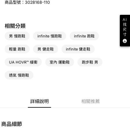
商品型號：3028168-110
宅配
免運費
AI
找
相關分類
尺
寸
男 慢跑鞋
infinite 慢跑鞋
infinite 跑鞋
輕量 跑鞋
男 健走鞋
infinite 健走鞋
UA HOVR™ 緩衝
室內 運動鞋
跑步鞋 男
透氣 慢跑鞋
詳細說明
相關推薦
商品細節