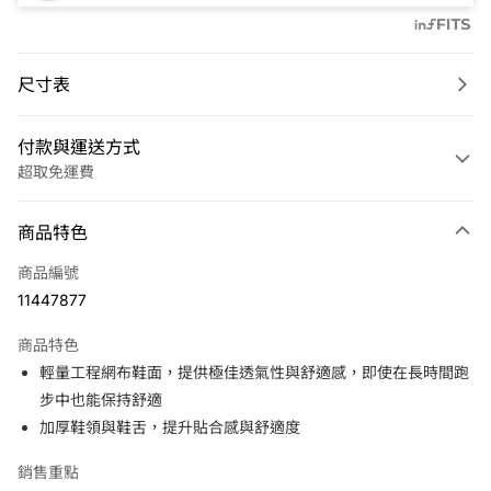
尺寸表
付款與運送方式
超取免運費
付款方式
商品特色
信用卡一次付款
商品編號
LINE Pay
11447877
Apple Pay
商品特色
悠遊付
輕量工程網布鞋面，提供極佳透氣性與舒適感，即使在長時間跑
步中也能保持舒適
運送方式
加厚鞋領與鞋舌，提升貼合感與舒適度
7-11取貨(快速到店)
銷售重點
免運費