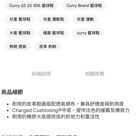
Curry 3Z 25 SDE 籃球鞋
Curry Brand 籃球鞋
兒童 籃球鞋
兒童 運動鞋
兒童 運動
大童 籃球鞋
緩震 籃球鞋
curry 籃球鞋
熱銷 透氣
皮革 熱銷
詳細說明
相關推薦
商品細節
耐用的皮革鞋面搭配透氣網布，兼具舒適度與耐用度
Charged Cushioning®中底，提供出色的緩震及爆發力
耐用的橡膠大底提供佳的抓地力和靈活性