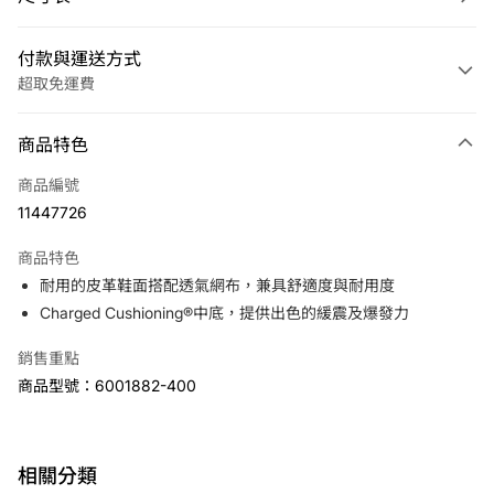
付款與運送方式
超取免運費
付款方式
商品特色
信用卡一次付款
商品編號
LINE Pay
11447726
Apple Pay
商品特色
悠遊付
耐用的皮革鞋面搭配透氣網布，兼具舒適度與耐用度
Charged Cushioning®中底，提供出色的緩震及爆發力
運送方式
銷售重點
7-11取貨(快速到店)
商品型號：6001882-400
免運費
宅配
免運費
相關分類