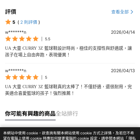
評價
查看全部
5
(
2
則評價
)
w*******n
2026/04/14
|
5.5
UA 大童 CURRY 3Z 籃球鞋設計時尚，極佳的支撐性與舒適感，讓
孩子在場上自由奔跑，表現優異！
w*******n
2026/04/13
|
5
UA 大童 CURRY 3Z 籃球鞋真的太棒了！不僅舒適，還很耐用，完
美適合喜愛籃球的孩子！強烈推薦！
你可能有興趣的商品
全站排行
本網站中使用 cookie，欲查詢有關本網站使用 cookie 方式之詳情，及若您不希
熱門標籤
望在電腦上使用 cookie 時應如何變更電腦的 cookie 設定，請參閱本網站「
隱私