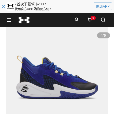
\ 首次下載領 $200 /
開啟APP
使用官方APP 購物更方便！
0
1
/
6