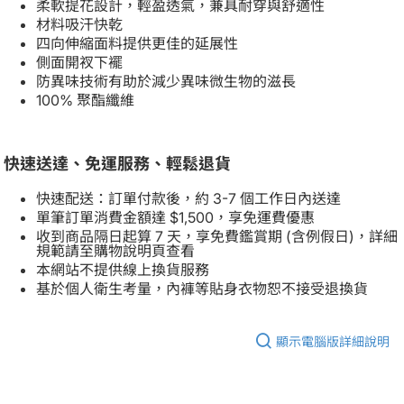
柔軟提花設計，輕盈透氣，兼具耐穿與舒適性
材料吸汗快乾
四向伸縮面料提供更佳的延展性
側面開衩下襬
防異味技術有助於減少異味微生物的滋長
100% 聚酯纖維
快速送達、免運服務、輕鬆退貨
快速配送：訂單付款後，約 3-7 個工作日內送達
單筆訂單消費金額達 $1,500，享免運費優惠
收到商品隔日起算 7 天，享免費鑑賞期 (含例假日)，詳細
規範請至購物說明頁查看
本網站不提供線上換貨服務
基於個人衛生考量，內褲等貼身衣物恕不接受退換貨
顯示電腦版詳細說明