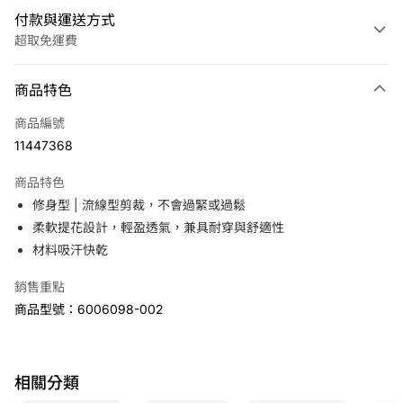
付款與運送方式
超取免運費
付款方式
商品特色
信用卡一次付款
商品編號
LINE Pay
11447368
Apple Pay
商品特色
悠遊付
修身型 | 流線型剪裁，不會過緊或過鬆
柔軟提花設計，輕盈透氣，兼具耐穿與舒適性
運送方式
材料吸汗快乾
7-11取貨(快速到店)
銷售重點
免運費
商品型號：6006098-002
宅配
免運費
相關分類