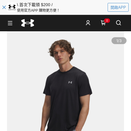
\ 首次下載領 $200 /
開啟APP
使用官方APP 購物更方便！
0
1
/
3