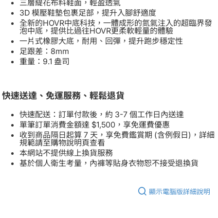
三層緹花布料鞋面，輕盈透氣
3D 模壓鞋墊包裹足部，提升入腳舒適度
全新的HOVR中底科技，一體成形的氮氣注入的超臨界發
泡中底，提供比過往HOVR更柔軟輕量的體驗
一片式橡膠大底，耐用、回彈，提升跑步穩定性
足跟差：8mm
重量：9.1 盎司
快速送達、免運服務、輕鬆退貨
快速配送：訂單付款後，約 3-7 個工作日內送達
單筆訂單消費金額達 $1,500，享免運費優惠
收到商品隔日起算 7 天，享免費鑑賞期 (含例假日)，詳細
規範請至購物說明頁查看
本網站不提供線上換貨服務
基於個人衛生考量，內褲等貼身衣物恕不接受退換貨
顯示電腦版詳細說明