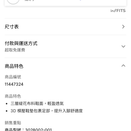
尺寸表
付款與運送方式
超取免運費
付款方式
商品特色
信用卡一次付款
商品編號
LINE Pay
11447324
Apple Pay
商品特色
悠遊付
三層緹花布料鞋面，輕盈透氣
3D 模壓鞋墊包裹足部，提升入腳舒適度
運送方式
銷售重點
7-11取貨(快速到店)
商品型號：3028002-001