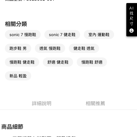
免運費
AI
找
宅配
尺
免運費
相關分類
寸
sonic 7 慢跑鞋
sonic 7 健走鞋
室內 運動鞋
跑步鞋 男
透氣 慢跑鞋
健走鞋 透氣
慢跑鞋 健走鞋
舒適 健走鞋
慢跑鞋 舒適
新品 輕盈
詳細說明
相關推薦
商品細節