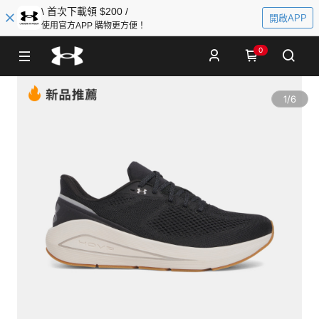
\ 首次下載領 $200 /
開啟APP
使用官方APP 購物更方便！
0
1
/
6