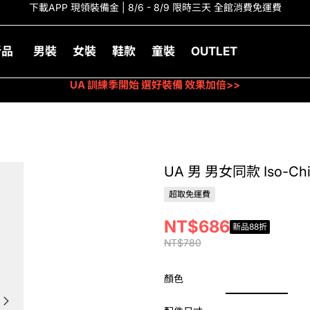
下載APP 現領裝備金 | 8/6 - 8/9 限時三天 全館消費免運費
新品
男裝
女裝
鞋款
童裝
OUTLET
UA 訓練季開始 選好裝備 效果加倍>>
UA 男 男女同款 Iso-C
超取免運費
NT$686
新品88折
NT$780
顏色