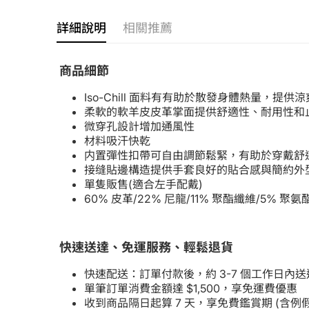
詳細說明
相關推薦
商品細節
Iso-Chill 面料有有助於散發身體熱量，提供
柔軟的軟羊皮皮革掌面提供舒適性、耐用性和
微穿孔設計增加通風性
材料吸汗快乾
内置彈性扣帶可自由調節鬆緊，有助於穿戴舒
接缝貼邊構造提供手套良好的貼合感與簡約外
單隻販售(適合左手配戴)
60% 皮革/22% 尼龍/11% 聚酯纖維/5% 聚氨
快速送達、免運服務、輕鬆退貨
快速配送：訂單付款後，約 3-7 個工作日內送
單筆訂單消費金額達 $1,500，享免運費優惠
收到商品隔日起算 7 天，享免費鑑賞期 (含