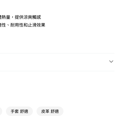
發身體熱量，提供涼爽觸感
適性、耐用性和止滑效果
涼感系列 最涼爽
手套 舒適
皮革 舒適