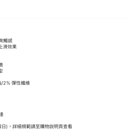
涼爽觸感
止滑效果
適
型
酯/2% 彈性纖維
達
例假日)，詳細規範請至購物說明頁查看