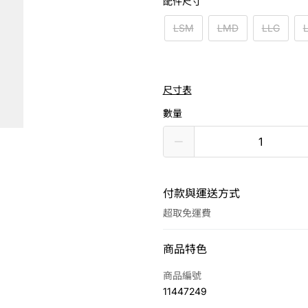
配件尺寸
LSM
LMD
LLG
尺寸表
數量
付款與運送方式
超取免運費
付款方式
商品特色
信用卡一次付款
商品編號
11447249
LINE Pay