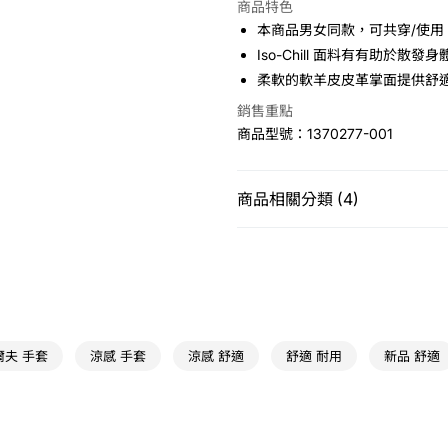
商品特色
Apple Pay
本商品男女同款，可共穿/使用
Iso-Chill 面料有有助於散
悠遊付
柔軟的軟羊皮皮革掌面提供舒
銷售重點
運送方式
商品型號：1370277-001
7-11取貨(快速到店)
免運費
商品相關分類 (4)
宅配
男性
配件
其他
免運費
精選系列
UA ISOCHILL | 
運動類型
高爾夫球
新品
男裝
爾夫 手套
涼感 手套
涼感 舒適
舒適 耐用
新品 舒適