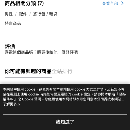
商品相關分類 (7)
查看全部
男性
配件
旅行包 / 鞋袋
特賣商品
評價
喜歡這個商品嗎？購買後給他一個好評吧
你可能有興趣的商品
全站排行
本網站中使用 cookie，欲查詢有關本網站使用 cookie 方式之詳情，及若您不希
熱門標籤
望在電腦上使用 cookie 時應如何變更電腦的 cookie 設定，請參閱本網站「
隱私
權條款
」之 Cookie 聲明。您繼續使用本網站即表示您同意本公司得按本網站使
用條款之 Cookie 聲明使用 cookie。
了解更多 >
我知道了