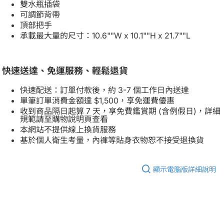
雙水瓶插袋
可調節背帶
頂部把手
承載最大量的尺寸：10.6""W x 10.1""H x 21.7""L
快速送達、免運服務、輕鬆退貨
快速配送：訂單付款後，約 3-7 個工作日內送達
單筆訂單消費金額達 $1,500，享免運費優惠
收到商品隔日起算 7 天，享免費鑑賞期 (含例假日)，詳細
規範請至購物說明頁查看
本網站不提供線上換貨服務
基於個人衛生考量，內褲等貼身衣物恕不接受退換貨
顯示電腦版詳細說明