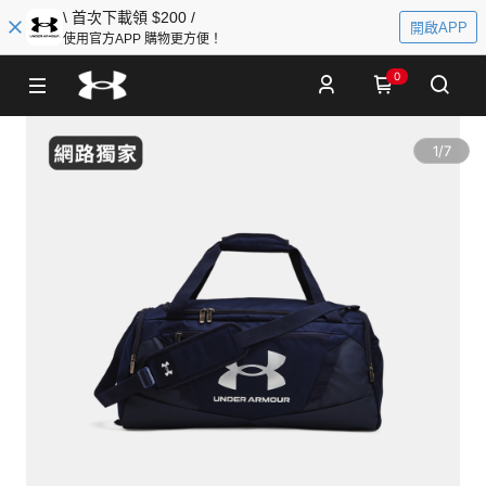
\ 首次下載領 $200 /
開啟APP
使用官方APP 購物更方便！
0
1
/
7