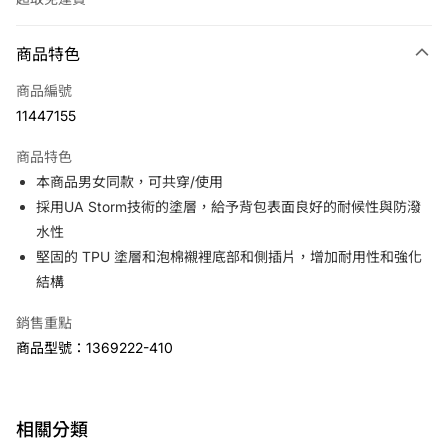
付款方式
商品特色
信用卡一次付款
商品編號
LINE Pay
11447155
Apple Pay
商品特色
悠遊付
本商品男女同款，可共穿/使用
採用UA Storm技術的塗層，給予背包表面良好的耐候性與防潑
運送方式
水性
堅固的 TPU 塗層和泡棉襯裡底部和側插片，增加耐用性和強化
7-11取貨(快速到店)
結構
免運費
宅配
銷售重點
商品型號：1369222-410
免運費
相關分類