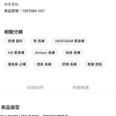
7-11取貨(快速到店)
銷售重點
免運費
商品型號：1361586-001
宅配
免運費
相關分類
舒適 面料
男 長褲
HEATGEAR 緊身褲
HG 緊身褲
Armour 長褲
貼身 長褲
健身房 必備
透氣 長褲
舒適 長褲
輕量 透氣
詳細說明
相關推薦
商品版型