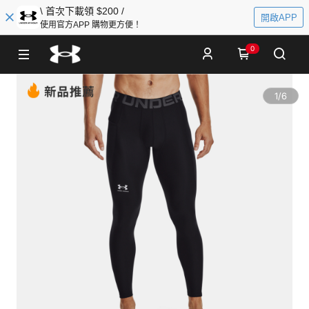
\ 首次下載領 $200 /
開啟APP
使用官方APP 購物更方便！
0
1
/
6