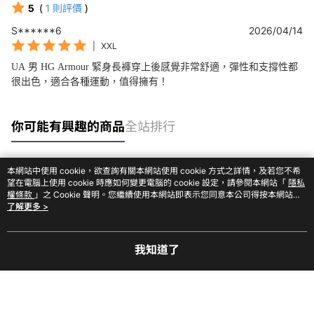
5
(
1
則評價
)
S******6
2026/04/14
|
XXL
UA 男 HG Armour 緊身長褲穿上後感覺非常舒適，彈性和支撐性都
很出色，適合各種運動，值得擁有！
你可能有興趣的商品
全站排行
本網站中使用 cookie，欲查詢有關本網站使用 cookie 方式之詳情，及若您不希
熱門標籤
望在電腦上使用 cookie 時應如何變更電腦的 cookie 設定，請參閱本網站「
隱私
權條款
」之 Cookie 聲明。您繼續使用本網站即表示您同意本公司得按本網站使
用條款之 Cookie 聲明使用 cookie。
了解更多 >
我知道了