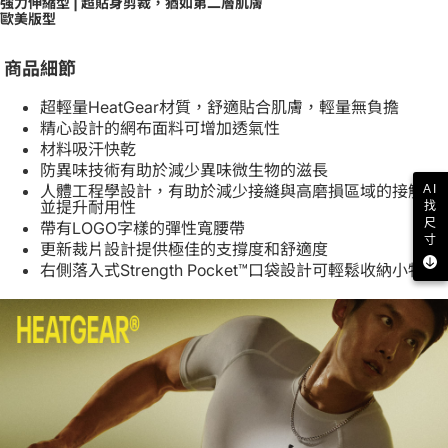
強力伸縮型 | 超貼身剪裁，猶如第二層肌膚
歐美版型
商品細節
超輕量HeatGear材質，舒適貼合肌膚，輕量無負擔
精心設計的網布面料可增加透氣性
材料吸汗快乾
防異味技術有助於減少異味微生物的滋長
人體工程學設計，有助於減少接縫與高磨損區域的接觸，
AI
並提升耐用性
找
尺
帶有LOGO字樣的彈性寬腰帶
寸
更新裁片設計提供極佳的支撐度和舒適度
右側落入式Strength Pocket™口袋設計可輕鬆收納小物