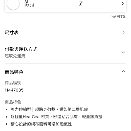
AI
找尺寸
尺寸表
付款與運送方式
超取免運費
付款方式
商品特色
信用卡一次付款
商品編號
LINE Pay
11447085
Apple Pay
商品特色
悠遊付
強力伸縮型 | 超貼身剪裁，猶如第二層肌膚
超輕量HeatGear材質，舒適貼合肌膚，輕量無負擔
運送方式
精心設計的網布面料可增加透氣性