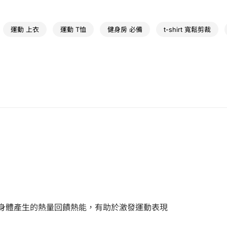
精選系列
UA VANISH | 訓練
運動類型
訓練
運動 上衣
運動 T恤
健身房 必備
t-shirt 寬鬆剪裁
動時身體產生的熱量回饋熱能，有助於激發運動表現