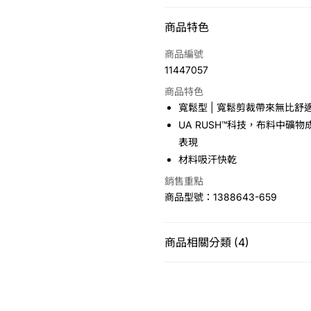
付款方式
商品特色
信用卡一次付款
商品編號
11447057
LINE Pay
商品特色
Apple Pay
寬鬆型 | 寬鬆剪裁帶來無比舒
UA RUSH™科技，布料中
悠遊付
表現
材料吸汗快乾
運送方式
銷售重點
商品型號：1388643-659
7-11取貨(快速到店)
免運費
商品相關分類 (4)
宅配
免運費
女性
上衣
長袖上衣
特賣商品