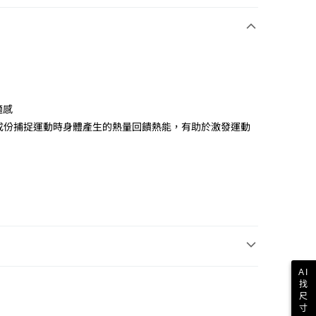
適感
礦物成份捕捉運動時身體產生的熱量回饋熱能，有助於激發運動
AI
找
尺
寸