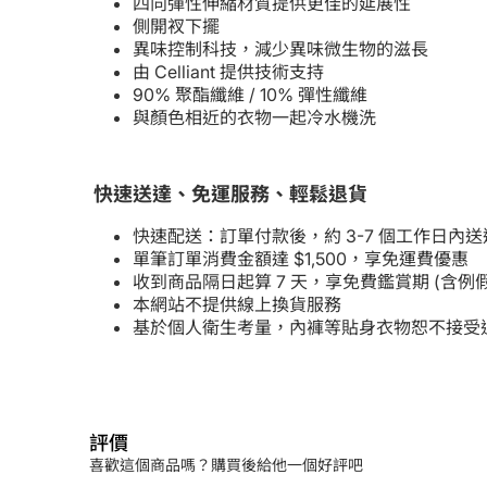
四向彈性伸縮材質提供更佳的延展性
側開衩下擺
異味控制科技，減少異味微生物的滋長
由 Celliant 提供技術支持
90% 聚酯纖維 / 10% 彈性纖維
與顏色相近的衣物一起冷水機洗
快速送達、免運服務、輕鬆退貨
快速配送：訂單付款後，約 3-7 個工作日內送
單筆訂單消費金額達 $1,500，享免運費優惠
收到商品隔日起算 7 天，享免費鑑賞期 (含
本網站不提供線上換貨服務
基於個人衛生考量，內褲等貼身衣物恕不接受
評價
喜歡這個商品嗎？購買後給他一個好評吧