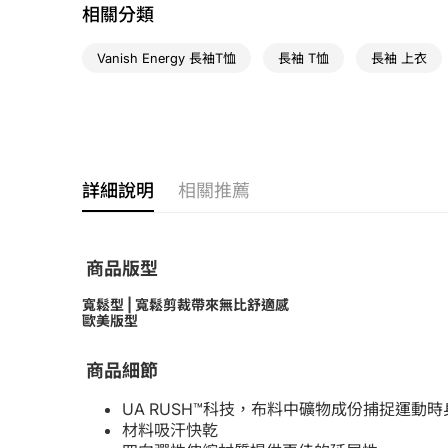
相關分類
Vanish Energy 長袖T恤
長袖 T恤
長袖 上衣
詳細說明
相關推薦
商品版型
寬鬆型 | 寬鬆剪裁帶來無比舒適感
歐美版型
商品細節
UA RUSH™科技，布料中礦物成份捕捉運
材料吸汗快乾