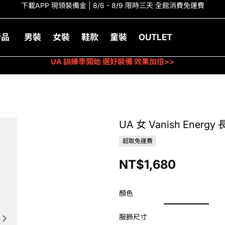
下載APP 現領裝備金 | 8/6 - 8/9 限時三天 全館消費免運費
新品
男裝
女裝
鞋款
童裝
OUTLET
UA 訓練季開始 選好裝備 效果加倍>>
UA 女 Vanish Energy
超取免運費
NT$1,680
顏色
服飾尺寸