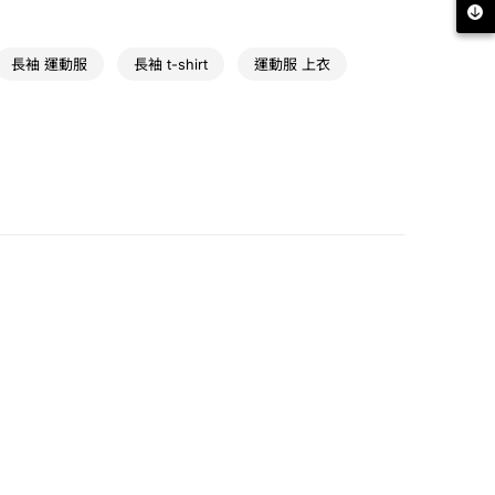
服飾 最輕盈
長袖 運動服
長袖 t-shirt
運動服 上衣