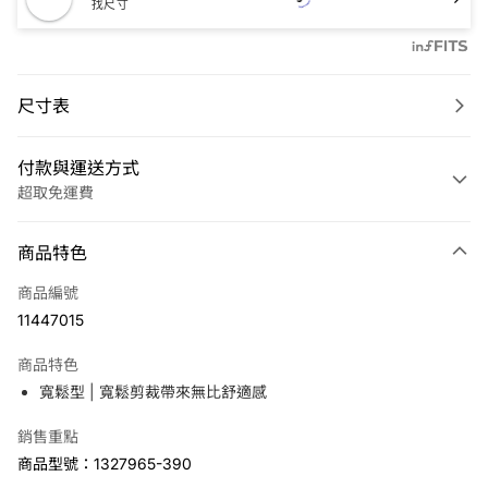
找尺寸
尺寸表
付款與運送方式
超取免運費
付款方式
商品特色
信用卡一次付款
商品編號
LINE Pay
11447015
Apple Pay
商品特色
悠遊付
寬鬆型 | 寬鬆剪裁帶來無比舒適感
銷售重點
運送方式
商品型號：1327965-390
7-11取貨(快速到店)