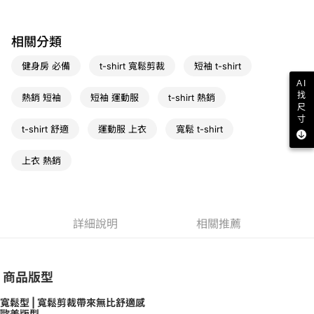
免運費
宅配
相關分類
免運費
健身房 必備
t-shirt 寬鬆剪裁
短袖 t-shirt
AI
找
熱銷 短袖
短袖 運動服
t-shirt 熱銷
尺
寸
t-shirt 舒適
運動服 上衣
寬鬆 t-shirt
上衣 熱銷
詳細說明
相關推薦
商品版型
寬鬆型 | 寬鬆剪裁帶來無比舒適感
歐美版型