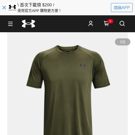
\ 首次下載領 $200 /
開啟APP
使用官方APP 購物更方便！
0
1
/
5