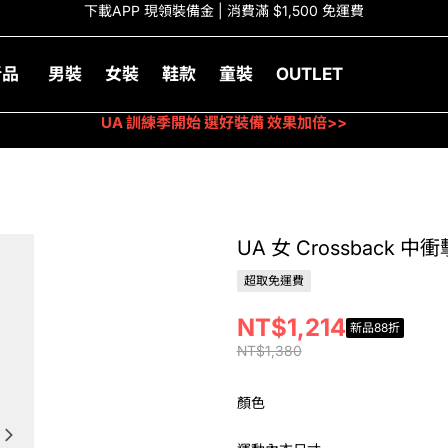
下載APP 現領裝備金 | 消費滿 $1,500 免運費
新品
男裝
女裝
鞋款
童裝
OUTLET
UA 訓練季開始 選好裝備 效果加倍>>
UA 女 Crossback
超取免運費
NT$1,214
新品88折
NT$1,380
顏色