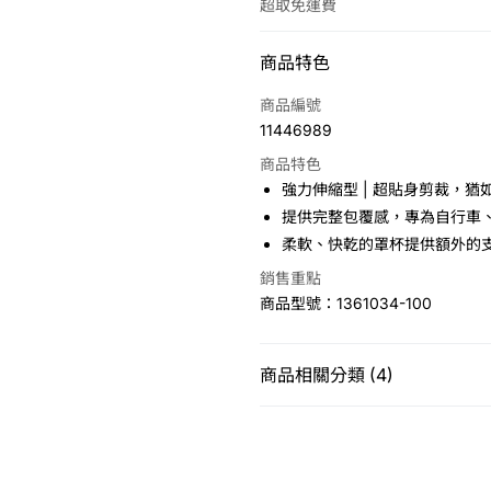
超取免運費
付款方式
商品特色
信用卡一次付款
商品編號
11446989
LINE Pay
商品特色
Apple Pay
強力伸縮型 | 超貼身剪裁，猶
提供完整包覆感，專為自行車
悠遊付
柔軟、快乾的罩杯提供額外的
銷售重點
運送方式
商品型號：1361034-100
7-11取貨(快速到店)
免運費
商品相關分類 (4)
宅配
女性
上衣
運動內衣
免運費
運動類型
訓練
運動類型
瑜珈及皮拉提斯