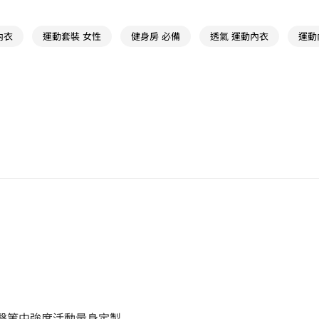
新品
女裝
內衣
運動套裝 女性
健身房 必備
透氣 運動內衣
運動
擊等中強度活動量身定製