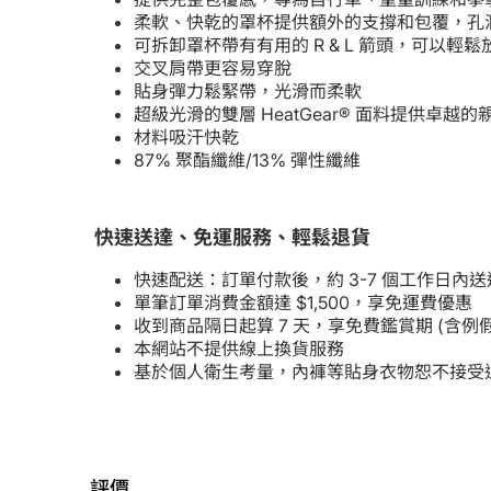
柔軟、快乾的罩杯提供額外的支撐和包覆，孔
可拆卸罩杯帶有有用的 R & L 箭頭，可以輕
交叉肩帶更容易穿脫
貼身彈力鬆緊帶，光滑而柔軟
超級光滑的雙層 HeatGear® 面料提供卓越的
材料吸汗快乾
87% 聚酯纖維/13% 彈性纖維
快速送達、免運服務、輕鬆退貨
快速配送：訂單付款後，約 3-7 個工作日內送
單筆訂單消費金額達 $1,500，享免運費優惠
收到商品隔日起算 7 天，享免費鑑賞期 (含
本網站不提供線上換貨服務
基於個人衛生考量，內褲等貼身衣物恕不接受
評價