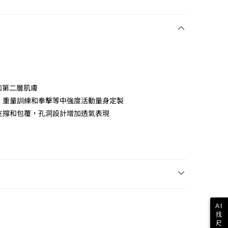
如第二層肌膚
、重量訓練和拳擊等中強度活動量身定製
支撐和包覆，孔洞設計增加透氣表現
AI
找
尺