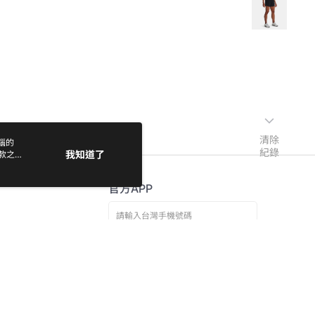
清除
電腦的
紀錄
我知道了
款之
官方APP
免費傳送載點至手機
若接到可疑電話，請洽詢165反詐騙專線