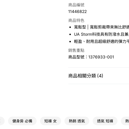
信用卡一次付款
商品編號
11446822
LINE Pay
商品特色
Apple Pay
寬鬆型 | 寬鬆剪裁帶來無比舒
UA Storm科技具有防潑水且
悠遊付
輕盈、耐用且超級舒適的彈力
銷售重點
運送方式
商品型號：1376933-001
7-11取貨(快速到店)
免運費
商品相關分類 (4)
宅配
女性
下身
短褲
免運費
特賣商品
精選系列
UA VANISH | 訓練
運動類型
訓練
褲
健身房 必備
短褲 女
熱銷 透氣
透氣 短褲
熱