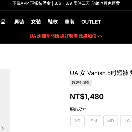
下載APP 現領裝備金 | 8/6 - 8/9 限時三天 全館消費免運費
新品
男裝
女裝
鞋款
童裝
OUTLET
UA 訓練季開始 選好裝備 效果加倍>>
UA 女 Vanish 5吋短
超取免運費
NT$1,480
服飾尺寸
XS
SM
MD
LG