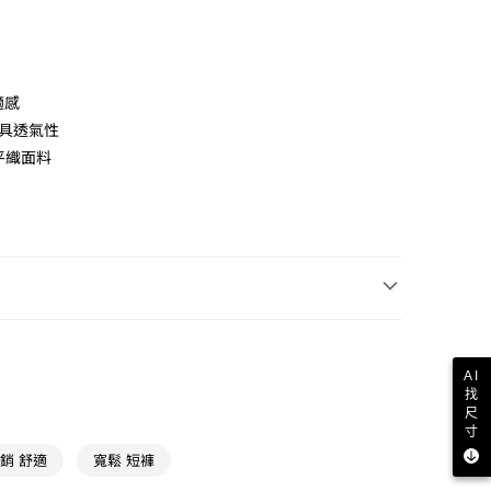
適感
兼具透氣性
平織面料
AI
找
服飾 最輕盈
尺
寸
銷 舒適
寬鬆 短褲