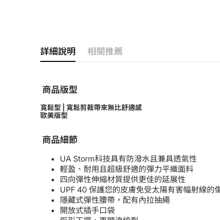
詳細說明
相關推薦
商品版型
寬鬆型 | 寬鬆剪裁帶來無比舒適感
歐美版型
商品細節
UA Storm科技具有防潑水且兼具透氣性
輕盈、耐用且超級舒適的彈力平織面料
四向彈性伸縮材質提供更佳的延展性
UPF 40 保護您的皮膚免受太陽有害幅射線的
隱藏式彈性腰帶，配有內拉抽繩
開放式插手口袋