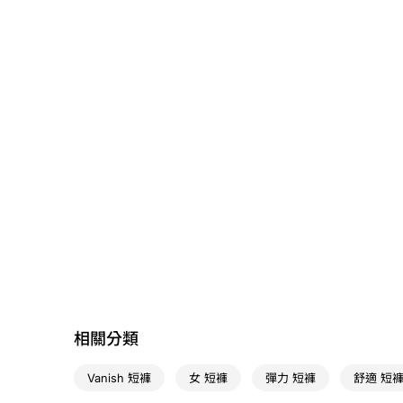
相關分類
Vanish 短褲
女 短褲
彈力 短褲
舒適 短