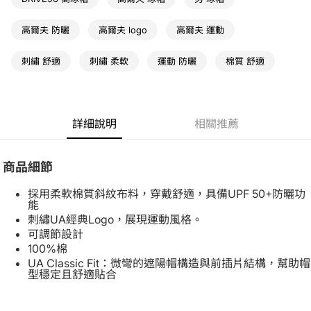
高爾夫 防曬
高爾夫 logo
高爾夫 運動
刺繡 舒適
刺繡 柔軟
運動 防曬
棉質 舒適
詳細說明
相關推薦
商品細節
採用柔軟棉質斜紋布料，穿戴舒適，具備UPF 50+防曬功
能
刺繡UA經典Logo，展現運動風格。
可調節設計
100%棉
UA Classic Fit：微彎的遮陽帽構造與前插片結構，幫助帽
型穩定且舒適貼合