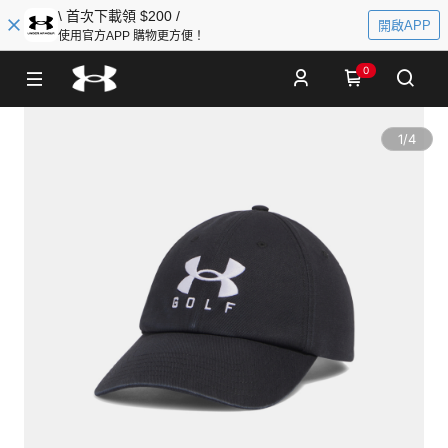
\ 首次下載領 $200 /
開啟APP
使用官方APP 購物更方便！
0
1
/
4