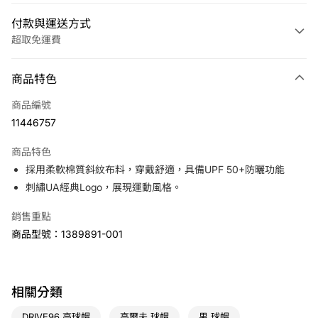
付款與運送方式
超取免運費
付款方式
商品特色
信用卡一次付款
商品編號
LINE Pay
11446757
Apple Pay
商品特色
悠遊付
採用柔軟棉質斜紋布料，穿戴舒適，具備UPF 50+防曬功能
刺繡UA經典Logo，展現運動風格。
運送方式
銷售重點
7-11取貨(快速到店)
商品型號：1389891-001
免運費
宅配
免運費
相關分類
DRIVE96 高球帽
高爾夫 球帽
男 球帽