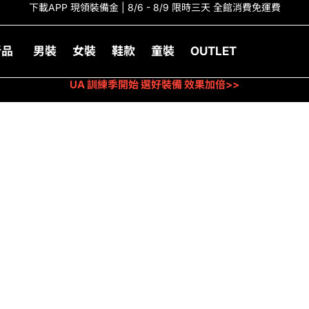
下載APP 現領裝備金 | 8/6 - 8/9 限時三天 全館消費免運費
新品
男裝
女裝
鞋款
童裝
OUTLET
UA 訓練季開始 選好裝備 效果加倍>>