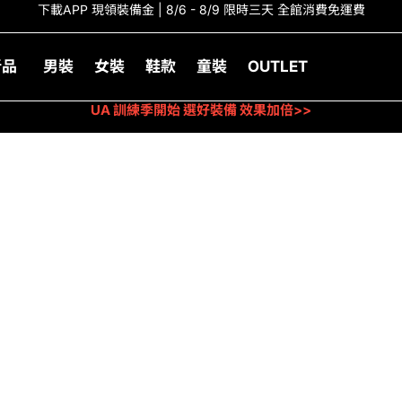
下載APP 現領裝備金 | 8/6 - 8/9 限時三天 全館消費免運費
新品
男裝
女裝
鞋款
童裝
OUTLET
UA 訓練季開始 選好裝備 效果加倍>>