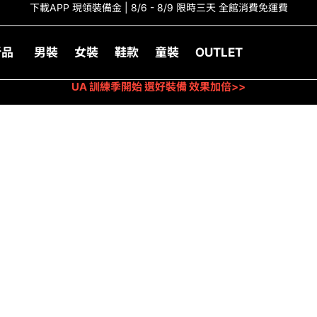
下載APP 現領裝備金 | 8/6 - 8/9 限時三天 全館消費免運費
新品
男裝
女裝
鞋款
童裝
OUTLET
UA 訓練季開始 選好裝備 效果加倍>>