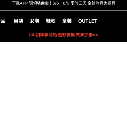
下載APP 現領裝備金 | 8/6 - 8/9 限時三天 全館消費免運費
新品
男裝
女裝
鞋款
童裝
OUTLET
UA 訓練季開始 選好裝備 效果加倍>>