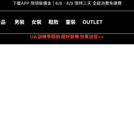
下載APP 現領裝備金 | 8/6 - 8/9 限時三天 全館消費免運費
新品
男裝
女裝
鞋款
童裝
OUTLET
UA 訓練季開始 選好裝備 效果加倍>>