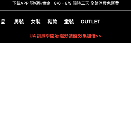
下載APP 現領裝備金 | 8/6 - 8/9 限時三天 全館消費免運費
新品
男裝
女裝
鞋款
童裝
OUTLET
UA 訓練季開始 選好裝備 效果加倍>>