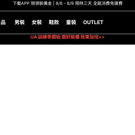
下載APP 現領裝備金 | 8/6 - 8/9 限時三天 全館消費免運費
新品
男裝
女裝
鞋款
童裝
OUTLET
UA 訓練季開始 選好裝備 效果加倍>>