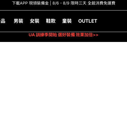
下載APP 現領裝備金 | 8/6 - 8/9 限時三天 全館消費免運費
新品
男裝
女裝
鞋款
童裝
OUTLET
UA 訓練季開始 選好裝備 效果加倍>>