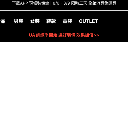
下載APP 現領裝備金 | 8/6 - 8/9 限時三天 全館消費免運費
新品
男裝
女裝
鞋款
童裝
OUTLET
UA 訓練季開始 選好裝備 效果加倍>>