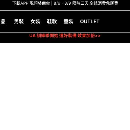
下載APP 現領裝備金 | 8/6 - 8/9 限時三天 全館消費免運費
新品
男裝
女裝
鞋款
童裝
OUTLET
UA 訓練季開始 選好裝備 效果加倍>>