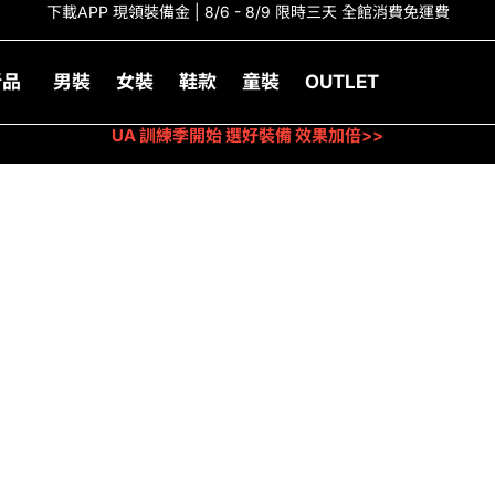
下載APP 現領裝備金 | 8/6 - 8/9 限時三天 全館消費免運費
新品
男裝
女裝
鞋款
童裝
OUTLET
UA 訓練季開始 選好裝備 效果加倍>>