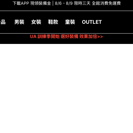
下載APP 現領裝備金 | 8/6 - 8/9 限時三天 全館消費免運費
新品
男裝
女裝
鞋款
童裝
OUTLET
UA 訓練季開始 選好裝備 效果加倍>>