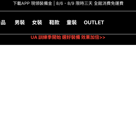
下載APP 現領裝備金 | 8/6 - 8/9 限時三天 全館消費免運費
新品
男裝
女裝
鞋款
童裝
OUTLET
UA 訓練季開始 選好裝備 效果加倍>>