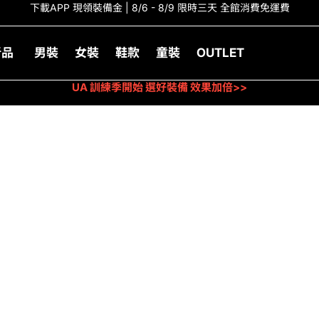
下載APP 現領裝備金 | 8/6 - 8/9 限時三天 全館消費免運費
新品
男裝
女裝
鞋款
童裝
OUTLET
UA 訓練季開始 選好裝備 效果加倍>>