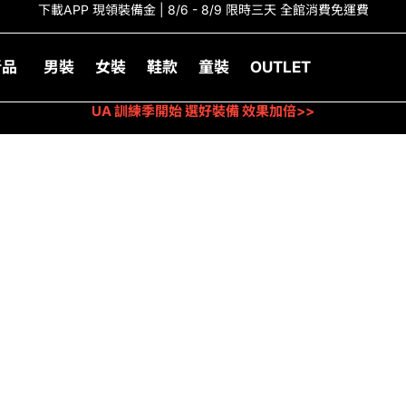
下載APP 現領裝備金 | 8/6 - 8/9 限時三天 全館消費免運費
新品
男裝
女裝
鞋款
童裝
OUTLET
UA 訓練季開始 選好裝備 效果加倍>>