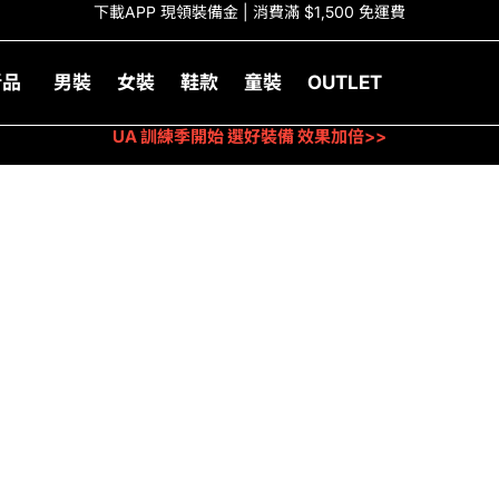
下載APP 現領裝備金 | 消費滿 $1,500 免運費
新品
男裝
女裝
鞋款
童裝
OUTLET
UA 訓練季開始 選好裝備 效果加倍>>