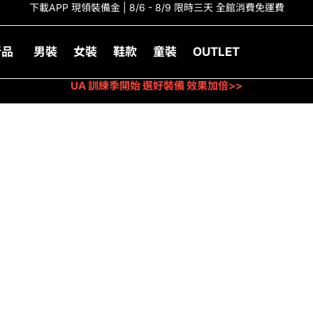
下載APP 現領裝備金 | 8/6 - 8/9 限時三天 全館消費免運費
新品
男裝
女裝
鞋款
童裝
OUTLET
UA 訓練季開始 選好裝備 效果加倍>>