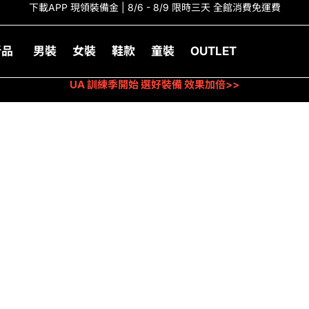
下載APP 現領裝備金 | 8/6 - 8/9 限時三天 全館消費免運費
新品
男裝
女裝
鞋款
童裝
OUTLET
UA 訓練季開始 選好裝備 效果加倍>>